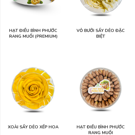
HẠT ĐIỀU BÌNH PHƯỚC
VỎ BƯỞI SẤY DẺO ĐẶC
RANG MUỐI (PREMIUM)
BIỆT
XOÀI SẤY DẺO XẾP HOA
HẠT ĐIỀU BÌNH PHƯỚC
RANG MUỐI