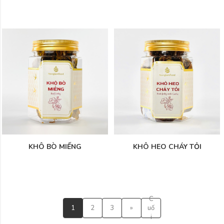
KHÔ BÒ MIẾNG
KHÔ HEO CHÁY TỎI
C
1
2
3
»
uố
i