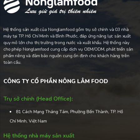
thương - Nguyễn Tấn Khánh [Offcial
Music Video]
8
Hành Trình Biến Đổi: Từ Startup Đến
Hệ thống sản xuất của Nonglamfood gồm trụ sở chính và 03 nhà
Chinh Phục Thế Giới - Bí Quyết Thành
máy tại TP. Hồ Chí Minh và Bình Phước, đáp ứng năng lực sản xuất
Công Của Nonglamfood
quy mô lớn cho thị trường trong nước và xuất khẩu. Hệ thống này
cho phép Nonglamfood cung cấp dịch vụ OEM/ODM, phát triển sản
9
Nonglamfood Factory Tour | With Dr.
phẩm riêng và đảm bảo nguồn cung ổn định cho khách hàng trên
Thien Trung Le – Featured on CNA TV
toàn cầu.
10
NGÀY HỘI XANH PHÚ MỸ HƯNG”
CÔNG TY CỔ PHẦN NÔNG LÂM FOOD
LẦN 5 2022 CÙNG NONGLAMFOOD
Trụ sở chính (Head Office):
81 Cách Mạng Tháng Tám, Phường Bến Thành, TP. Hồ
11
NONGLAMFOOD TẠI HỘI CHỢ TRIỂN
Chí Minh, Việt Nam
LÃM QUỐC TẾ SÀI GÒN (SECC)
Hệ thống nhà máy sản xuất
12
NÔNG LÂM FOOD Khởi Nghiệp Từ Kết