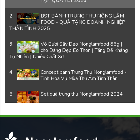
TẬP QUÀ TẾT 2026
2
BST BÁNH TRUNG THU NÔNG LÂM
FOOD - QUÀ TẶNG DOANH NGHIỆP
THÂN TÌNH 2025
3
Vỏ Bưởi Sấy Dẻo Nonglamfood 85g |
cho Dáng Đẹp Eo Thon | Tăng Đề Kháng
Tự Nhiên | Nhiều Chất Xơ
4
Concept bánh Trung Thu Nonglamfood -
Tinh Hoa Vụ Mùa Thu Ấm Tình Thân
5
Set quà trung thu Nonglamfood 2024
6
Tết Sum Vầy - Tết nhà đông đúc, chúc
nhau trọn lành
7
Love is the greatest - Tròn đầy yêu