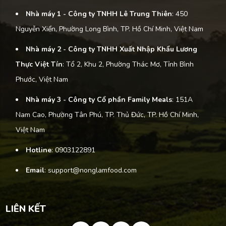
Quả Nghiên Cứu Khoa Học | PGS.TS LÊ
Nhà máy 1 - Công ty TNHH Lê Trung Thiên
: 450
TRUNG THIÊN
Nguyễn Xiển, Phường Long Bình, TP. Hồ Chí Minh, Việt Nam
13
chọn Nonglamfood đón Tết mạnh khỏe
Nhà máy 2 - Công ty TNHH Xuất Nhập Khẩu Lương
HTV9 Tự Hào Hàng Việt
Thực Việt Tín
: Tổ 2, Khu 2, Phường Thác Mơ, Tỉnh Bình
14
NÔNG LÂM FOOD lên sóng truyền hình
Phước, Việt Nam
quốc tế CNA
Nhà máy 3 - Công ty Cổ phần Family Meals
: 151A
Nam Cao, Phường Tân Phú, TP. Thủ Đức, TP. Hồ Chí Minh,
15
Nghệ sĩ Việt Hương chia sẻ món ăn vặt
Việt Nam
vỏ bưởi sấy dẻo
Hotline
: 0903122891
Email
: support@nonglamfood.com
LIÊN KẾT