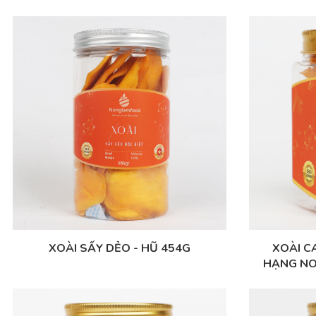
XOÀI SẤY DẺO - HŨ 454G
XOÀI C
HẠNG NO
HỦ LỤC GI