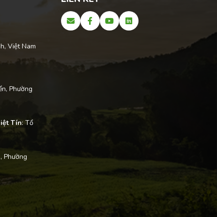
h, Việt Nam
ển, Phường
iệt Tín
: Tổ
, Phường