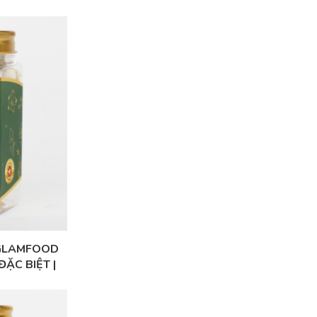
NGLAMFOOD
ĐẶC BIỆT |
CẤP