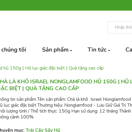
 chúng tôi
Sản phẩm
Tin tức
Ca
d hũ 150g | Hũ lục giác đặc biệt | Quà tặng cao cấp
HÀ LÀ KHÔ ISRAEL NONGLAMFOOD HŨ 150G | HŨ 
ẶC BIỆT | QUÀ TẶNG CAO CẤP
hông tin sản phẩm Tên sản phẩm: Chà là khô Israel Nonglamfood
ũ lục giác đặc biệt Thương hiệu: Nonglamfood - Lưu Giữ Giá Trị T
hối lượng tịnh / Thể tích thực: 150g Hạn sử dụng: 12 tháng Thành 
hông cành 100%
huyên mục:
Trái Cấy Sấy Hũ