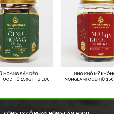
NỮ HOÀNG SẤY DẺO
NHO KHÔ MỸ KHÔN
OOD HŨ 150G | HỦ LỤC
NONGLAMFOOD HŨ 150G
C BIỆT | QUÀ TẶNG CAO
GIÁC ĐẶC BIỆT | QUÀ 
CẤP
CẤP
CÔNG TY CỔ PHẦN NÔNG LÂM FOOD