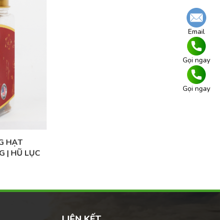
Email
Gọi ngay
Gọi ngay
G HẠT
 | HŨ LỤC
TẶNG CAO
LIÊN KẾT