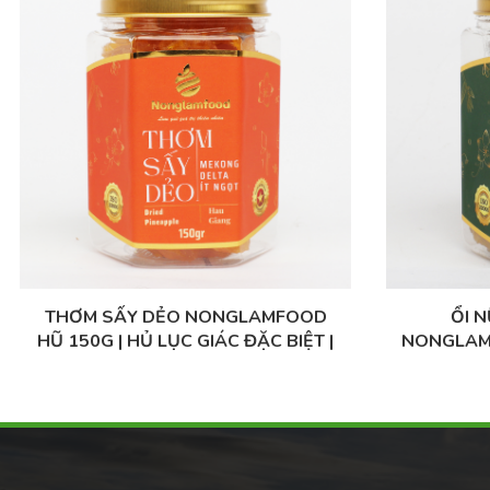
THƠM SẤY DẺO NONGLAMFOOD
ỔI 
HŨ 150G | HỦ LỤC GIÁC ĐẶC BIỆT |
NONGLAMF
QUÀ TẶNG CAO CẤP
GIÁC ĐẶ