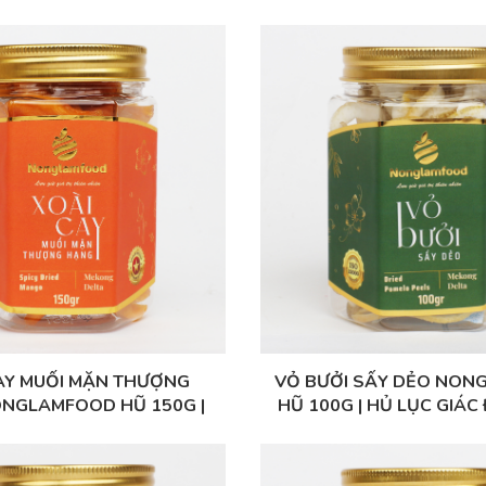
AY MUỐI MẶN THƯỢNG
VỎ BƯỞI SẤY DẺO NO
NGLAMFOOD HŨ 150G |
HŨ 100G | HỦ LỤC GIÁC 
ÁC ĐẶC BIỆT | QUÀ TẶNG
QUÀ TẶNG CAO 
CAO CẤP