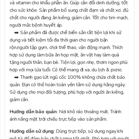
và vitamin cho khẩu phần ăn. Giúp cân đối dinh dưỡng, tốt
cho sức khỏe. Sản phẩm bổ sung chất đạm và chất xơ, đủ
chất cho người đang ăn kiêng, giảm cân. Tốt cho tim mạch,
người mắc bệnh huyết áp.
➡️ Sản phẩm đã được chế biến sẵn rất tiện lợi khi sử
dụng và tiết kiệm tối đa thời gian cho người bận
rộn,người tập gym, chơi thể thao, vận động mạnh. Thích
hợp sử dụng làm bữa ăn họp mặt, ăn vặt hay làm quà
tặng người thân, bạn bè. Tiện lợi, gọn nhẹ, thơm ngon phù
hợp với mọi lứa tuổi. Có thể mang đi xa, du lịch & picnic
➡️ Thanh gạo lứt ngũ cốc 100% không chứa chất bảo
quản. Bạn có thể hoàn toàn yên tâm sử dụng hằng ngày.
Sử dụng cho mọi đối tượng, phù hợp với người ăn kiêng,
giảm cân.
Hướng dẫn bảo quản
: Nơi khô ráo thoáng mát. Tránh
ánh nắng mặt trời chiếu trực tiếp vào sản phẩm.
Hướng dẫn sử dụng
: Dùng trực tiếp, sử dụng ngay khi
mở túi để đảm bảo chất lượng tốt nhất. Phù hợp với người